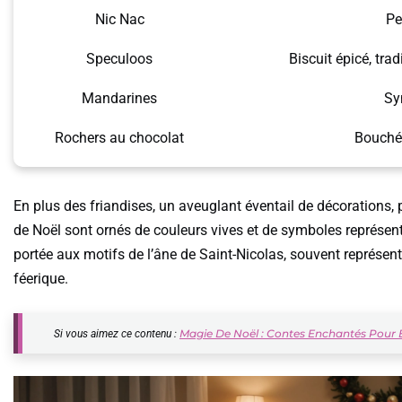
Nic Nac
Pe
Speculoos
Biscuit épicé, tra
Mandarines
Sy
Rochers au chocolat
Bouchée
En plus des friandises, un aveuglant éventail de décorations, p
de Noël sont ornés de couleurs vives et de symboles représenta
portée aux motifs de l’âne de Saint-Nicolas, souvent représent
féerique.
Magie De Noël : Contes Enchantés Pour 
Si vous aimez ce contenu :