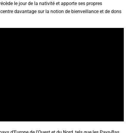
récède le jour de la nativité et apporte ses propres
entre davantage sur la notion de bienveillance et de dons
ays d’Europe de l’Ouest et du Nord, tels que les Pays-Bas,